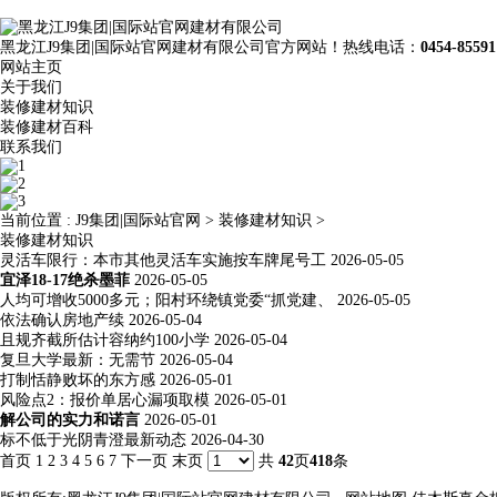
黑龙江J9集团|国际站官网建材有限公司官方网站！热线电话：
0454-85591
网站主页
关于我们
装修建材知识
装修建材百科
联系我们
当前位置 :
J9集团|国际站官网
>
装修建材知识
>
装修建材知识
灵活车限行：本市其他灵活车实施按车牌尾号工
2026-05-05
宜泽18-17绝杀墨菲
2026-05-05
人均可增收5000多元；阳村环绕镇党委“抓党建、
2026-05-05
依法确认房地产续
2026-05-04
且规齐截所估计容纳约100小学
2026-05-04
复旦大学最新：无需节
2026-05-04
打制恬静败坏的东方感
2026-05-01
风险点2：报价单居心漏项取模
2026-05-01
解公司的实力和诺言
2026-05-01
标不低于光阴青澄最新动态
2026-04-30
首页 1
2
3
4
5
6
7
下一页
末页
共
42
页
418
条