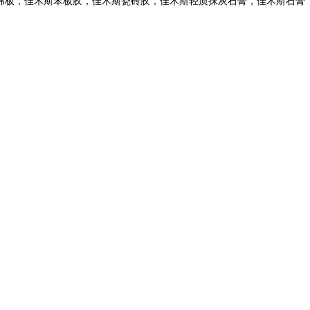
棉板，佳木斯苯板胶，佳木斯瓷砖胶，佳木斯轻质抹灰石膏，佳木斯石膏